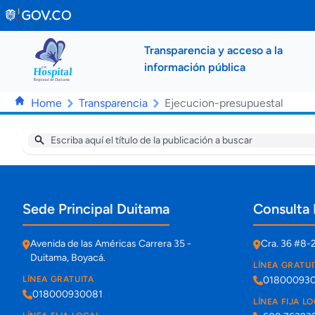
Saltar al contenido principal
Transparencia y acceso a la
información pública
Home
Transparencia
Ejecucion-presupuestal
Información de contacto y sedes
Sede Principal Duitama
Consulta 
Avenida de las Américas Carrera 35 -
Cra. 36 #8-
Duitama, Boyacá.
LÍNEA GRATUI
LÍNEA GRATUITA
01800093
018000930081
LÍNEA FIJA L