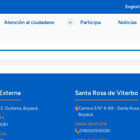
English
Atención al ciudadano
Participa
Noticias
Externa
Santa Rosa de Viterbo
22, Duitama, Boyacá
Carrera 5 N° 4-89 - Santa Rosa 
Boyacá.
TA
0081
LÍNEA GRATUITA
018000930081
OCAL