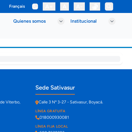
A+
A
A-
Français
Quienes somos
Institucional
Sede Sativasur
de Viterbo,
Calle 3 Nº 3-27 - Sativasur, Boyacá.
LÍNEA GRATUITA
018000930081
LÍNEA FIJA LOCAL