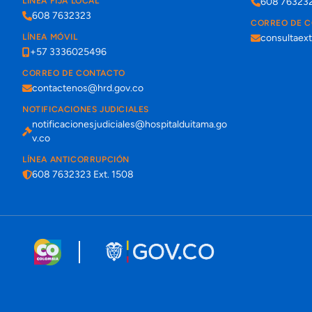
LÍNEA FIJA LOCAL
608 76323
608 7632323
CORREO DE 
LÍNEA MÓVIL
consultaex
+57 3336025496
CORREO DE CONTACTO
contactenos@hrd.gov.co
NOTIFICACIONES JUDICIALES
notificacionesjudiciales@hospitalduitama.go
v.co
LÍNEA ANTICORRUPCIÓN
608 7632323 Ext. 1508