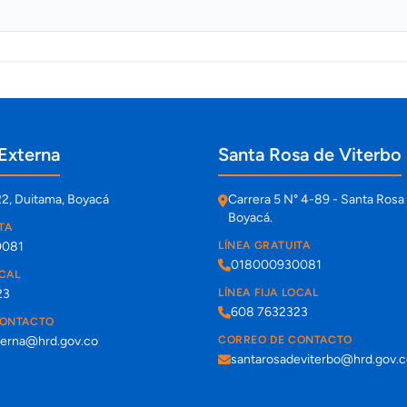
Externa
Santa Rosa de Viterbo
22, Duitama, Boyacá
Carrera 5 N° 4-89 - Santa Rosa 
Boyacá.
TA
0081
LÍNEA GRATUITA
018000930081
OCAL
23
LÍNEA FIJA LOCAL
608 7632323
CONTACTO
terna@hrd.gov.co
CORREO DE CONTACTO
santarosadeviterbo@hrd.gov.