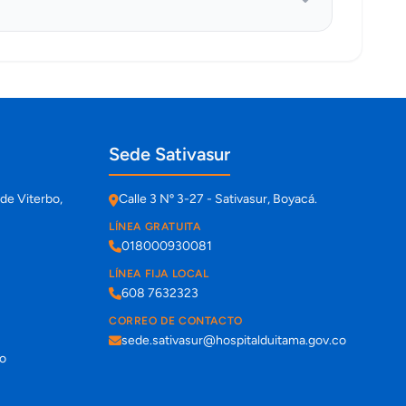
Sede Sativasur
de Viterbo,
Calle 3 Nº 3-27 - Sativasur, Boyacá.
LÍNEA GRATUITA
018000930081
LÍNEA FIJA LOCAL
608 7632323
CORREO DE CONTACTO
sede.sativasur@hospitalduitama.gov.co
co