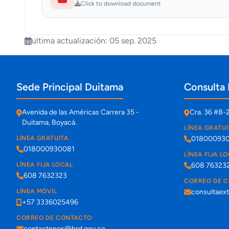
Click to download document
ultima actualización: 05 sep. 2025
Información de contacto y sedes
Sede Principal Duitama
Consulta 
Avenida de las Américas Carrera 35 -
Cra. 36 #8-
Duitama, Boyacá.
LÍNEA GRATUI
LÍNEA GRATUITA
01800093
018000930081
LÍNEA FIJA L
LÍNEA FIJA LOCAL
608 76323
608 7632323
CORREO DE 
LÍNEA MÓVIL
consultaex
+57 3336025496
CORREO DE CONTACTO
contactenos@hrd.gov.co