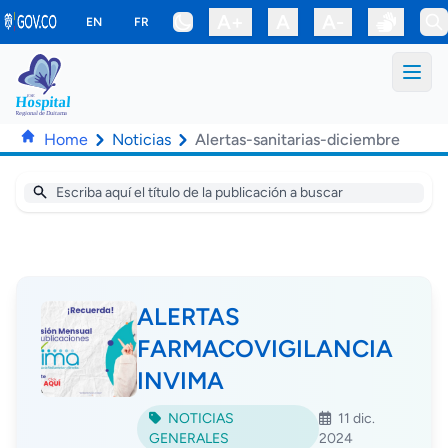
Saltar al contenido principal
A+
A
A-
EN
FR
Home
Noticias
Alertas-sanitarias-diciembre
ALERTAS
FARMACOVIGILANCIA
INVIMA
NOTICIAS
11 dic.
GENERALES
2024