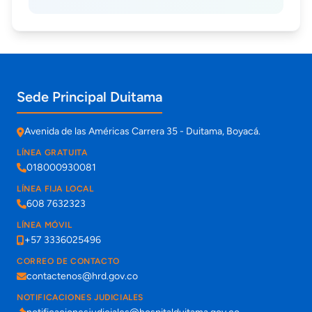
Información de contacto y sedes
Sede Principal Duitama
Avenida de las Américas Carrera 35 - Duitama, Boyacá.
LÍNEA GRATUITA
018000930081
LÍNEA FIJA LOCAL
608 7632323
LÍNEA MÓVIL
+57 3336025496
CORREO DE CONTACTO
contactenos@hrd.gov.co
NOTIFICACIONES JUDICIALES