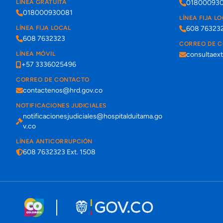
LÍNEA GRATUITA
01800093
018000930081
LÍNEA FIJA L
LÍNEA FIJA LOCAL
608 76323
608 7632323
CORREO DE 
LÍNEA MÓVIL
consultaex
+57 3336025496
CORREO DE CONTACTO
contactenos@hrd.gov.co
NOTIFICACIONES JUDICIALES
notificacionesjudiciales@hospitalduitama.go
v.co
LÍNEA ANTICORRUPCIÓN
608 7632323 Ext. 1508