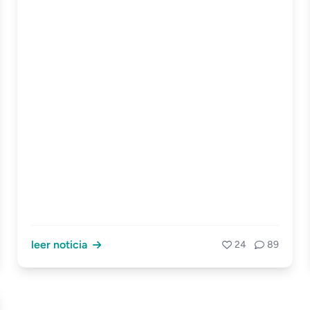
leer noticia
24
89