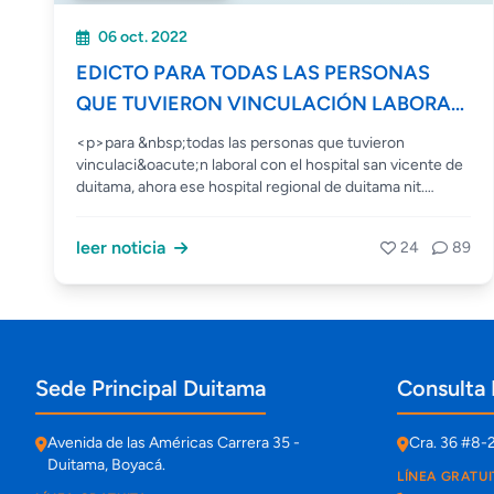
06 oct. 2022
EDICTO PARA TODAS LAS PERSONAS
QUE TUVIERON VINCULACIÓN LABORAL
CON EL HOSPITAL SAN VICENTE DE
<p>para &nbsp;todas las personas que tuvieron
DUITAMA, AHORA ESE HOSPITAL
vinculaci&oacute;n laboral con el hospital san vicente de
duitama, ahora ese hospital regional de duitama nit.
REGIONAL DE DUITAMA NIT. 891.855.438-
891.855.438-4, en los periodos&nbsp; 01 de
4, EN LOS PERIODOS 01 DE ENERO DE
enero&nbsp; de 1956&ordf; 31 de diciembre de 2010.
leer noticia
24
89
</p>
1956ª 31 DE DICIEMBRE DE 2010
Información de contacto y sedes
Sede Principal Duitama
Consulta 
Avenida de las Américas Carrera 35 -
Cra. 36 #8-
Duitama, Boyacá.
LÍNEA GRATUI