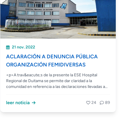
21 nov. 2022
ACLARACIÓN A DENUNCIA PÚBLICA
ORGANIZACIÓN FEMIDIVERSAS
<p>A trav&eacute;s de la presente la ESE Hospital
Regional de Duitama se permite dar claridad a la
comunidad en referencia a las declaraciones llevadas a
cabo por la organizaci&oacute;n
&ldquo;femidiversas&rdquo; respecto a la
leer noticia
24
89
atenci&oacute;n de una usuaria l&iacute;der de la
comunidad LGTBI, donde se denuncia que
recibi&oacute; atenciones que son contrarias a su
dignidad. Nos permitimos informar que es de prioritario
inter&eacute;s para nuestra Instituci&oacute;n brindar