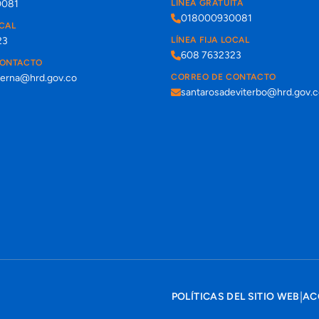
0081
LÍNEA GRATUITA
018000930081
OCAL
23
LÍNEA FIJA LOCAL
608 7632323
CONTACTO
terna@hrd.gov.co
CORREO DE CONTACTO
santarosadeviterbo@hrd.gov.
|
POLÍTICAS DEL SITIO WEB
AC